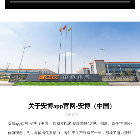
关于安博app官网-安博（中国）
ABOUT
安博app官网-安博（中国） 自成立以来,始终秉持“远见、创新、责任”的核心
价值理念，为世界输出优质动力，专注于生产制造三十年，形成了电力变压