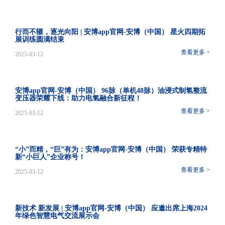
行而不辍，逐光向阳 | 安博app官网-安博（中国） 星火四期拓
展训练圆满结束
查看更多 >
2025-03-12
安博app官网-安博（中国） 96脉（单机48脉）油浸式制氢整流
变压器荣耀下线：助力电氢融合新征程！
查看更多 >
2025-03-12
“小”而精，“巨”有为：安博app官网-安博（中国） 荣获专精特
新“小巨人”企业称号！
查看更多 >
2025-03-12
新技术 新发展 | 安博app官网-安博（中国） 应邀出席上海2024
年绿色智慧电气交流展示会